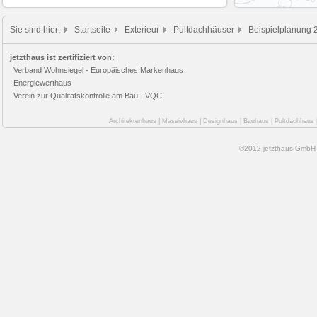
Sie sind hier:
Startseite
Exterieur
Pultdachhäuser
Beispielplanung 
jetzthaus ist zertifiziert von:
Verband Wohnsiegel - Europäisches Markenhaus
Energiewerthaus
Verein zur Qualitätskontrolle am Bau - VQC
Architektenhaus
|
Massivhaus
|
Designhaus
|
Bauhaus
|
Pultdachhaus
©2012 jetzthaus GmbH